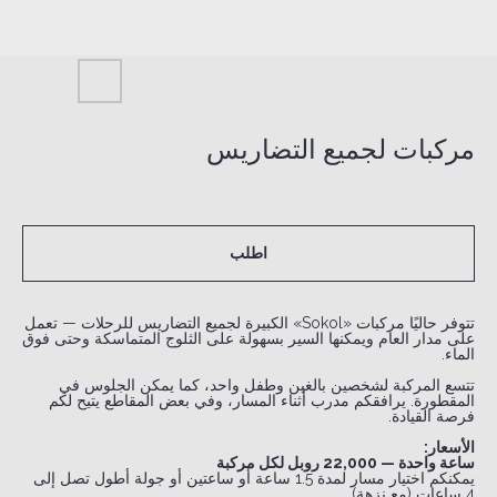
مركبات لجميع التضاريس
اطلب
تتوفر حاليًا مركبات «Sokol» الكبيرة لجميع التضاريس للرحلات — تعمل
على مدار العام ويمكنها السير بسهولة على الثلوج المتماسكة وحتى فوق
الماء.
تتسع المركبة لشخصين بالغين وطفل واحد، كما يمكن الجلوس في
المقطورة. يرافقكم مدرب أثناء المسار، وفي بعض المقاطع يتيح لكم
فرصة القيادة.
الأسعار:
ساعة واحدة — 22,000 روبل لكل مركبة
يمكنكم اختيار مسار لمدة 1.5 ساعة أو ساعتين أو جولة أطول تصل إلى
4 ساعات (مع نزهة).