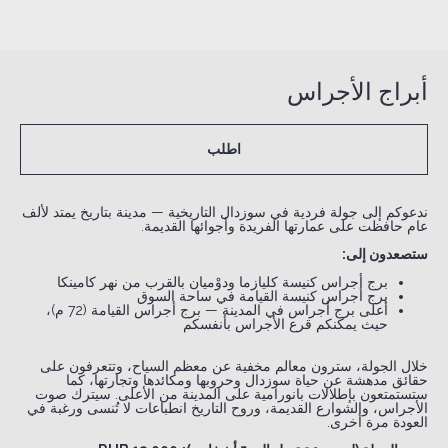
أبراج الأجراس
اطلب
ندعوكم إلى جولة فردية في سوزدال التاريخية — مدينة بتاريخ يمتد لألف
عام حافظت على عمارتها الفريدة وأجوائها القديمة.
ستصعدون إلى:
برج أجراس كنيسة كليازما ودوْميان بالقرب من نهر كامينكا
برج أجراس كنيسة القيامة في ساحة السوق
أعلى برج أجراس في المدينة — برج أجراس القيامة (72 م)،
حيث يمكنكم قرع الأجراس بأنفسكم
خلال الجولة، سترون معالم مخفية عن معظم السياح، وتتعرفون على
حقائق مدهشة عن حياة سوزدال وحروبها ومكائدها وتجارتها، كما
ستستمتعون بإطلالات بانورامية على المدينة من الأعلى. سيترك صوت
الأجراس، والشوارع القديمة، وروح التاريخ انطباعات لا تُنسى ورغبة في
العودة مرة أخرى.