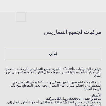
مركبات لجميع التضاريس
اطلب
تتوفر حاليًا مركبات «Sokol» الكبيرة لجميع التضاريس للرحلات — تعمل
على مدار العام ويمكنها السير بسهولة على الثلوج المتماسكة وحتى فوق
الماء.
تتسع المركبة لشخصين بالغين وطفل واحد، كما يمكن الجلوس في
المقطورة. يرافقكم مدرب أثناء المسار، وفي بعض المقاطع يتيح لكم
فرصة القيادة.
الأسعار:
ساعة واحدة — 22,000 روبل لكل مركبة
يمكنكم اختيار مسار لمدة 1.5 ساعة أو ساعتين أو جولة أطول تصل إلى
4 ساعات (مع نزهة).