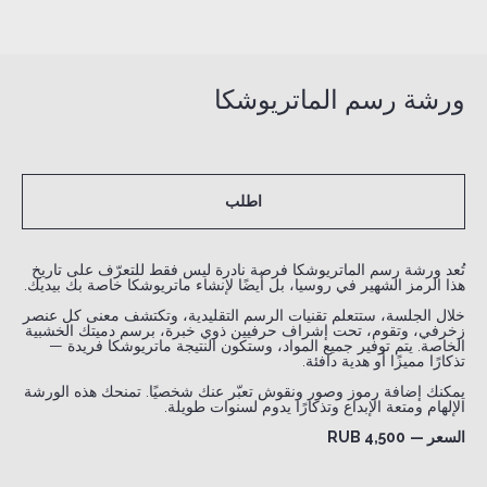
ورشة رسم الماتريوشكا
اطلب
تُعد ورشة رسم الماتريوشكا فرصة نادرة ليس فقط للتعرّف على تاريخ
هذا الرمز الشهير في روسيا، بل أيضًا لإنشاء ماتريوشكا خاصة بك بيديك.
خلال الجلسة، ستتعلم تقنيات الرسم التقليدية، وتكتشف معنى كل عنصر
زخرفي، وتقوم، تحت إشراف حرفيين ذوي خبرة، برسم دميتك الخشبية
الخاصة. يتم توفير جميع المواد، وستكون النتيجة ماتريوشكا فريدة —
تذكارًا مميزًا أو هدية دافئة.
يمكنك إضافة رموز وصور ونقوش تعبّر عنك شخصيًا. تمنحك هذه الورشة
الإلهام ومتعة الإبداع وتذكارًا يدوم لسنوات طويلة.
السعر —
4,500 RUB