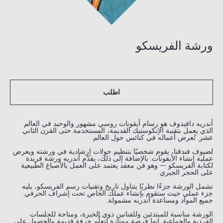
ورشة الفريسكو
اطلب
أندريه دافيدوف هو رسام أيقونات روسي مشهور والوحيد في العالم
الذي يعمل بتقنية الإنكوستيك القديمة، المستخدمة حتى القرن الثاني
عشر. تُعرض أعماله في كنائس حول العالم.
لضيوف فندقنا، يقوم شخصيًا بتنظيم جولات إرشادية في ورشته ويعرض
عملية إنشاء الأيقونات. بالإضافة إلى ذلك، يقدّم أندريه ورشة فريدة
لكتابة الفريسكو — وهو فن معقد يعتمد على العمل بالأصباغ الطبيعية
على الحجر الجيري.
تشمل الورشة جزءًا نظريًا يتناول تاريخ وتقنيات رسم الفريسكو، يليه
جزء عملي حيث ستقوم بإنشاء عملك الخاص تحت إشراف الحرفي.
جميع المواد ومساعدة أندريه مشمولة.
الورشة مناسبة للمبتدئين وللفنانين ذوي الخبرة، ومتاحة للجلسات
الفردية والجماعية. إنها فرصة ممتازة لتعلّم حرفة قديمة والحصول على