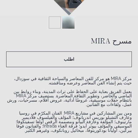
مسرح MIRA
اطلب
مركز MIRA هو مركز للفن المعاصر والسياحة الثقافية في سوزدال،
حيث يتم إنشاء الفن المعاصر وعرضه ومناقشته.
يعمل الفريق بعناية على الحفاظ على تراث المدينة، وبناء روابط بين
الماضي والحاضر، وتطوير الثقافة المعاصرة. يستضيف مركز MIRA
بانتظام حفلات موسيقية، عروضًا أدائية، عروض أفلام، مسرحيات، ورش
عمل، ولقاءات مع الفنانين.
ومن بين المشاركين في مشاريع MIRA: الفنان المكرّم في روسيا
وعازف التشيلو بوريس أندريانوف؛ المؤلف والفيلسوف فلاديمير
مارتينوف؛ المؤلفة وعازفة البيانو ومصممة الرقص أولغا تسفيتكوفا؛
الموسيقي والمؤلف بيوتر آيدو؛ فرقة الغناء Intrada؛ والفنانون فوفا
بيركين، أوليانا بودكوريتوفا، ميخائيل روبانكوف، وغيرهم الكثير.