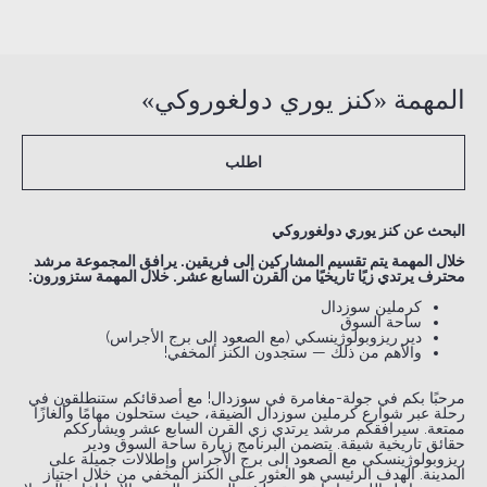
المهمة «كنز يوري دولغوروكي»
اطلب
البحث عن كنز يوري دولغوروكي
خلال المهمة يتم تقسيم المشاركين إلى فريقين. يرافق المجموعة مرشد
محترف يرتدي زيًا تاريخيًا من القرن السابع عشر. خلال المهمة ستزورون:
كرملين سوزدال
ساحة السوق
دير ريزوبولوژينسكي (مع الصعود إلى برج الأجراس)
والأهم من ذلك — ستجدون الكنز المخفي!
مرحبًا بكم في جولة-مغامرة في سوزدال! مع أصدقائكم ستنطلقون في
رحلة عبر شوارع كرملين سوزدال الضيقة، حيث ستحلون مهامًا وألغازًا
ممتعة. سيرافقكم مرشد يرتدي زي القرن السابع عشر ويشارككم
حقائق تاريخية شيقة. يتضمن البرنامج زيارة ساحة السوق ودير
ريزوبولوژينسكي مع الصعود إلى برج الأجراس وإطلالات جميلة على
المدينة. الهدف الرئيسي هو العثور على الكنز المخفي من خلال اجتياز