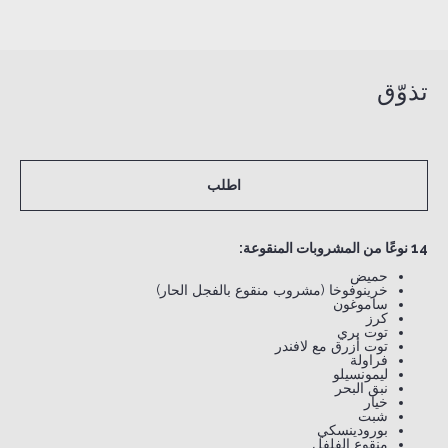
تذوّق
اطلب
14 نوعًا من المشروبات المنقوعة:
حميض
خرينوفوخا (مشروب منقوع بالفجل الحار)
ساموغون
كرز
توت بري
توت أزرق مع لافندر
فراولة
ليمونسيلو
نبق البحر
خيار
شبت
بورودينسكي
منقوع الفلفل