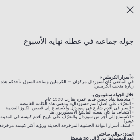
جولة جماعية في عطلة نهاية الأسبوع
«أسرار الكرملين»
في الماضي كان لسوزدال مركزان — الكرملين وساحة السوق. تأخذكم هذه ال
زيارة متحف الكرملين).
خلال الجولة ستقومون بـ:
• مشاهدة بقايا حصن قديم عمره يقارب 1000 عام
• التعرّف على أصل اسم «سوزدال» ومعنى هذه الكلمة الغامضة
• السير في أقدم شارع في سوزدال والاستماع إلى قصص الكنوز القديمة
• اكتشاف ما كان يفعله الفايكنغ الأسطوريون هنا
• الاستماع إلى أجراس سوزدال والتعرّف على تاريخ أقدم كنيسة في المدينة — ك
عشر)
• كشف أسرار النوافذ الخشبية المزخرفة الحديثة ورؤية أكثر كنيسة مزخرفة 
المدة: حوالي ساعتين
عدد المجموعة: من 2 إلى 20 شخصًا