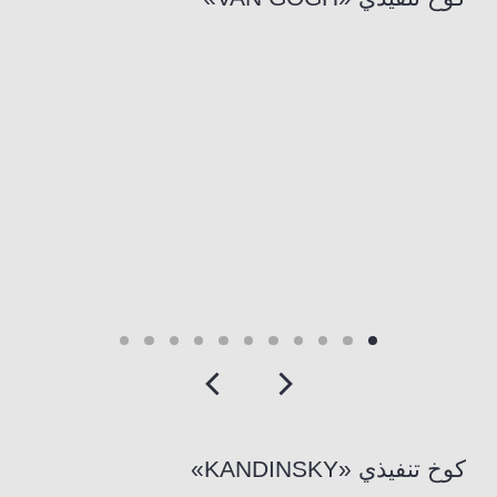
كوخ تنفيذي «MALEVICH»